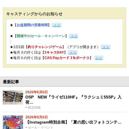
キャスティングからのお知らせ
★【
お盆期間の営業時間
】
＞＞
★【
開催中のセール・キャンペーン
】
＞＞
★1日1回【
釣りチャレンジゲーム
】（アプリが開きます）
＞＞
★毎月３の付く日は【
3キャスDAY
】
＞＞
★
毎月５の付く日は【
CAS Payカード 3％ボーナス
】
＞＞
最新記事
2026年8月6日
OSP NEW『ライゼ110HF』『ラクシュミ55SP』入
荷…
商品情報
2026年8月6日
【Instagram特別企画】「夏の思い出フォトコンテ…
セール・イベント