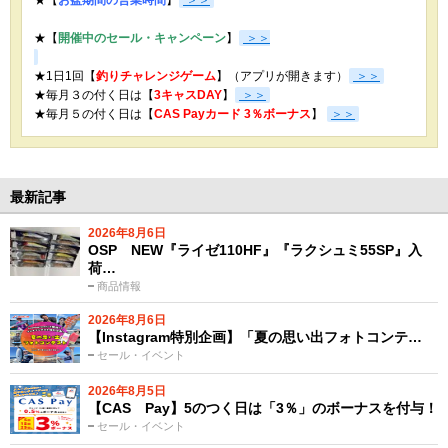
★【
開催中のセール・キャンペーン
】
＞＞
★1日1回【
釣りチャレンジゲーム
】（アプリが開きます）
＞＞
★毎月３の付く日は【
3キャスDAY
】
＞＞
★
毎月５の付く日は【
CAS Payカード 3％ボーナス
】
＞＞
最新記事
2026年8月6日
OSP NEW『ライゼ110HF』『ラクシュミ55SP』入
荷…
商品情報
2026年8月6日
【Instagram特別企画】「夏の思い出フォトコンテ…
セール・イベント
2026年8月5日
【CAS Pay】5のつく日は「3％」のボーナスを付与！
セール・イベント