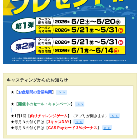
キャスティングからのお知らせ
★【
お盆期間の営業時間
】
＞＞
★【
開催中のセール・キャンペーン
】
＞＞
★1日1回【
釣りチャレンジゲーム
】（アプリが開きます）
＞＞
★毎月３の付く日は【
3キャスDAY
】
＞＞
★
毎月５の付く日は【
CAS Payカード 3％ボーナス
】
＞＞