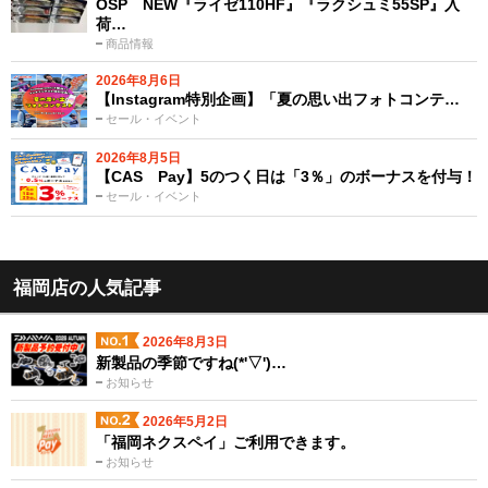
OSP NEW『ライゼ110HF』『ラクシュミ55SP』入
荷…
商品情報
2026年8月6日
【Instagram特別企画】「夏の思い出フォトコンテ…
セール・イベント
2026年8月5日
【CAS Pay】5のつく日は「3％」のボーナスを付与！
セール・イベント
福岡店の人気記事
2026年8月3日
新製品の季節ですね(*'▽')…
お知らせ
2026年5月2日
「福岡ネクスペイ」ご利用できます。
お知らせ