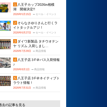
八王子カップ2026in相模
湖 開催決定!!
2026年5月15日
セール・イベント
そらなさゆりさんと行くラ
イトタックルアジ！
2026年6月27日
セール・イベント
ダイワ新製品 タチウオテン
ヤ リズム 入荷しまし…
2026年7月29日
商品情報
八王子店３F＠バス入荷情報
♪
2026年8月1日
商品情報
八王子店３F＠ネイティブト
ラウト情報！
2026年7月31日
商品情報
過去の記事を見る