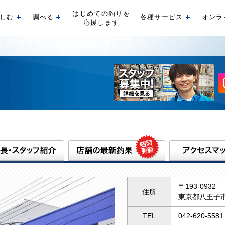
はじめての釣りを
しむ
調べる
各種サービス
オンラ
開く
開く
開く
応援します
〒193-0932
住所
東京都八王子市
TEL
042-620-5581