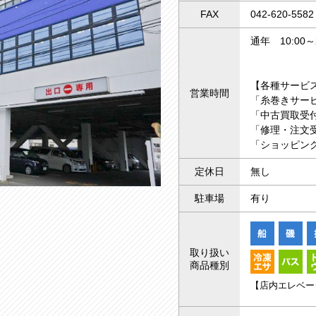
FAX
042-620-5582
通年 10:00～2
【各種サービ
営業時間
「糸巻きサー
「中古買取受付
「修理・注文受
「ショッピング
定休日
無し
駐車場
有り
取り扱い
商品種別
【店内エレベー