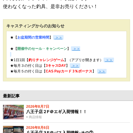
使わなくなった釣具、是非お売りください！
キャスティングからのお知らせ
★【
お盆期間の営業時間
】
＞＞
★【
開催中のセール・キャンペーン
】
＞＞
★1日1回【
釣りチャレンジゲーム
】（アプリが開きます）
＞＞
★毎月３の付く日は【
3キャスDAY
】
＞＞
★
毎月５の付く日は【
CAS Payカード 3％ボーナス
】
＞＞
最新記事
2026年8月7日
八王子店２F＠エギ入荷情報！！
商品情報
2026年8月6日
八王子店３F＠バス入荷情報♪その②