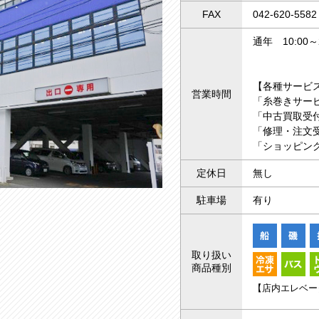
FAX
042-620-5582
通年 10:00～2
【各種サービ
営業時間
「糸巻きサー
「中古買取受付
「修理・注文受
「ショッピング
定休日
無し
駐車場
有り
取り扱い
商品種別
【店内エレベー