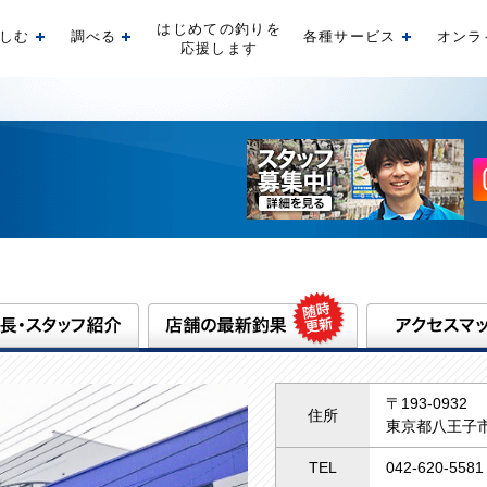
はじめての釣りを
しむ
調べる
各種サービス
オンラ
開く
開く
開く
応援します
〒193-0932
住所
東京都八王子市
TEL
042-620-5581