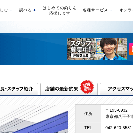
はじめての釣りを
しむ
調べる
各種サービス
オンラ
開く
開く
開く
応援します
〒193-0932
住所
東京都八王子市
TEL
042-620-5581