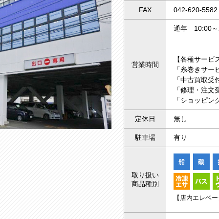
FAX
042-620-5582
通年 10:00～2
【各種サービ
営業時間
「糸巻きサー
「中古買取受付
「修理・注文受
「ショッピング
定休日
無し
駐車場
有り
取り扱い
商品種別
【店内エレベー