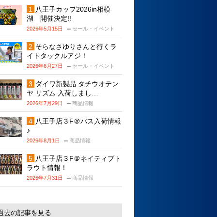
八王子カップ2026in相模
湖 開催決定!!
2026年5月15日
セール・イベント
そらなさゆりさんと行くラ
イトタックルアジ！
2026年6月27日
セール・イベント
ダイワ新製品 タチウオテン
ヤ リズム 入荷しまし…
2026年7月29日
商品情報
八王子店３F＠バス入荷情報
♪
2026年8月1日
商品情報
八王子店３F＠ネイティブト
ラウト情報！
2026年7月31日
商品情報
過去の記事を見る