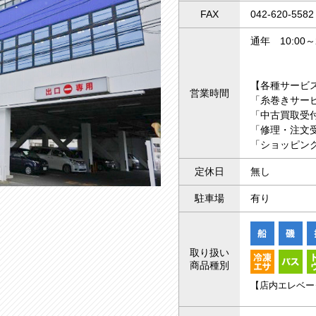
FAX
042-620-5582
通年 10:00～2
【各種サービ
営業時間
「糸巻きサー
「中古買取受付
「修理・注文受
「ショッピング
定休日
無し
駐車場
有り
取り扱い
商品種別
【店内エレベー