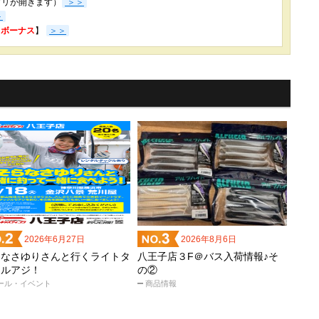
プリが開きます）
＞＞
＞
3％ボーナス
】
＞＞
2026年6月27日
2026年8月6日
らなさゆりさんと行くライトタ
八王子店３F＠バス入荷情報♪そ
クルアジ！
の②
ール・イベント
商品情報