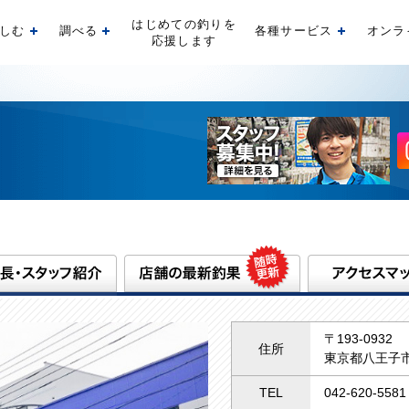
はじめての釣りを
しむ
調べる
各種サービス
オンラ
開く
開く
開く
応援します
〒193-0932
住所
東京都八王子市
TEL
042-620-5581