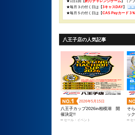
★1日1回【
釣りチャレンジゲーム
】（ア
★毎月３の付く日は【
3キャスDAY
】
＞
★
毎月５の付く日は【
CAS Payカード 
八王子店の人気記事
2026年5月15日
八王子カップ2026in相模湖 開
そ
催決定!!
ッ
セール・イベント
セ