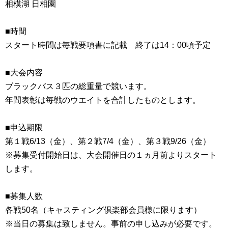
相模湖 日相園
■時間
スタート時間は毎戦要項書に記載 終了は14：00頃予定
■大会内容
ブラックバス３匹の総重量で競います。
年間表彰は毎戦のウエイトを合計したものとします。
■申込期限
第１戦6/13（金）、第２戦7/4（金）、第３戦9/26（金）
※募集受付開始日は、大会開催日の１ヵ月前よりスタート
します。
■募集人数
各戦50名（キャスティング倶楽部会員様に限ります）
※当日の募集は致しません。事前の申し込みが必要です。