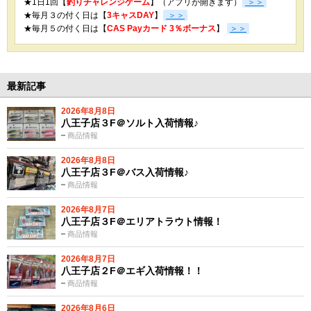
★1日1回【
釣りチャレンジゲーム
】（アプリが開きます）
＞＞
★毎月３の付く日は【
3キャスDAY
】
＞＞
★
毎月５の付く日は【
CAS Payカード 3％ボーナス
】
＞＞
最新記事
2026年8月8日
八王子店３F＠ソルト入荷情報♪
商品情報
2026年8月8日
八王子店３F＠バス入荷情報♪
商品情報
2026年8月7日
八王子店３F＠エリアトラウト情報！
商品情報
2026年8月7日
八王子店２F＠エギ入荷情報！！
商品情報
2026年8月6日