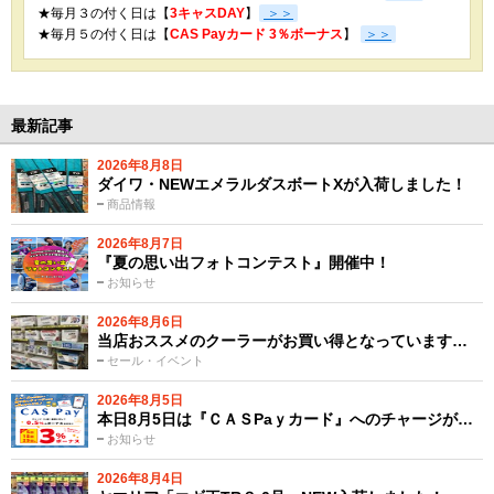
★毎月３の付く日は【
3キャスDAY
】
＞＞
★
毎月５の付く日は【
CAS Payカード 3％ボーナス
】
＞＞
最新記事
2026年8月8日
ダイワ・NEWエメラルダスボートXが入荷しました！
商品情報
2026年8月7日
『夏の思い出フォトコンテスト』開催中！
お知らせ
2026年8月6日
当店おススメのクーラーがお買い得となっています…
セール・イベント
2026年8月5日
本日8月5日は『ＣＡＳPaｙカード』へのチャージが…
お知らせ
2026年8月4日