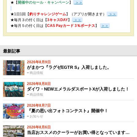
★【
開催中のセール・キャンペーン
】
＞＞
★1日1回【
釣りチャレンジゲーム
】（アプリが開きます）
＞＞
★毎月３の付く日は【
3キャスDAY
】
＞＞
★
毎月５の付く日は【
CAS Payカード 3％ボーナス
】
＞＞
最新記事
2026年8月9日
がまかつ『ラグゼEGTR S』入荷しました。
商品情報
2026年8月8日
ダイワ・NEWエメラルダスボートXが入荷しました！
商品情報
2026年8月7日
『夏の思い出フォトコンテスト』開催中！
お知らせ
2026年8月6日
当店おススメのクーラーがお買い得となっています…