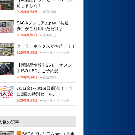
荷しました！
2026年8月8日
商品情報
SAGAプレミアムpay（共通
券）がご利用いただけま…
2026年8月6日
お知らせ
クーラーボックスがお得！！！
2026年8月5日
セール・イベント
【新製品情報】26トーナメン
トISO LBD、ご予約受…
2026年8月4日
商品情報
7/31(金)～8/16(日)開催！！年
に2回の特別セール…
2026年8月3日
セール・イベント
人気の記事
SAGAプレミアムpay（共通