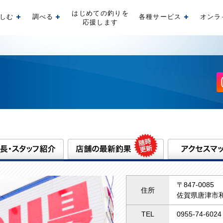
はじめての釣りを
しむ
調べる
各種サービス
オンラ
開く
開く
開く
応援します
〒847-0085
住所
佐賀県唐津市和
TEL
0955-74-6024