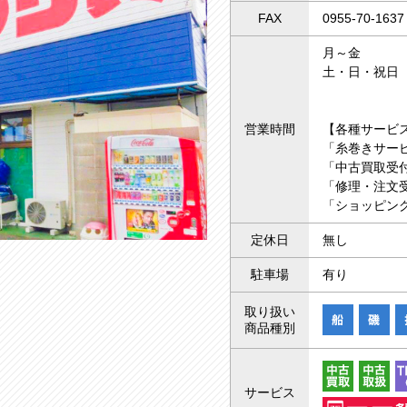
FAX
0955-70-1637
月～金 10
土・日・祝日 
営業時間
【各種サービ
「糸巻きサー
「中古買取受付
「修理・注文受
「ショッピング
定休日
無し
駐車場
有り
取り扱い
商品種別
サービス