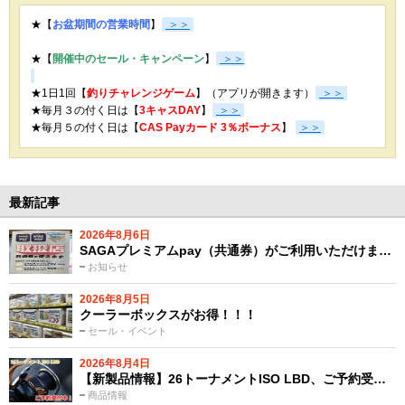
★【
お盆期間の営業時間
】
＞＞
★【
開催中のセール・キャンペーン
】
＞＞
★1日1回【
釣りチャレンジゲーム
】（アプリが開きます）
＞＞
★毎月３の付く日は【
3キャスDAY
】
＞＞
★
毎月５の付く日は【
CAS Payカード 3％ボーナス
】
＞＞
最新記事
2026年8月6日
SAGAプレミアムpay（共通券）がご利用いただけま…
お知らせ
2026年8月5日
クーラーボックスがお得！！！
セール・イベント
2026年8月4日
【新製品情報】26トーナメントISO LBD、ご予約受…
商品情報