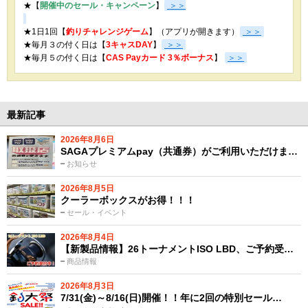
★【
開催中のセール・キャンペーン
】
＞＞
★1日1回【
釣りチャレンジゲーム
】（アプリが開きます）
＞＞
★毎月３の付く日は【
3キャスDAY
】
＞＞
★
毎月５の付く日は【
CAS Payカード 3％ボーナス
】
＞＞
最新記事
2026年8月6日
SAGAプレミアムpay（共通券）がご利用いただけま…
お知らせ
2026年8月5日
クーラーボックスがお得！！！
セール・イベント
2026年8月4日
【新製品情報】26トーナメントISO LBD、ご予約受…
商品情報
2026年8月3日
7/31(金)～8/16(日)開催！！年に2回の特別セール…