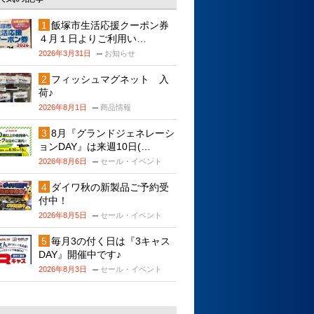
飯塚市生活応援クーポン券
４月１日よりご利用い…
2026年3月31日
お知らせ
フィッシュマグネット 入
荷♪
2026年8月1日
商品情報
8月『グランドジェネレーシ
ョンDAY』は来週10日(…
2026年8月6日
セール・イベント
ダイワ秋の新製品ご予約受
付中！
2026年8月5日
セール・イベント
毎月3の付く日は『3キャス
DAY』開催中です♪
2026年8月3日
セール・イベント