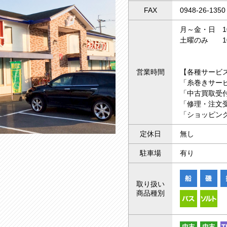
FAX
0948-26-1350
月～金・日 10:
土曜のみ 10:
営業時間
【各種サービ
「糸巻きサー
「中古買取受付
「修理・注文受
「ショッピング
定休日
無し
駐車場
有り
取り扱い
商品種別