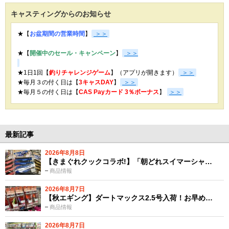
キャスティングからのお知らせ
★【
お盆期間の営業時間
】
＞＞
★【
開催中のセール・キャンペーン
】
＞＞
★1日1回【
釣りチャレンジゲーム
】（アプリが開きます）
＞＞
★毎月３の付く日は【
3キャスDAY
】
＞＞
★
毎月５の付く日は【
CAS Payカード 3％ボーナス
】
＞＞
最新記事
2026年8月8日
【きまぐれクックコラボ!】「朝どれスイマーシャ…
商品情報
2026年8月7日
【秋エギング】ダートマックス2.5号入荷！お早め…
商品情報
2026年8月7日