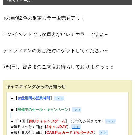
「苺リキュール」
↑の画像2色の限定カラー販売もアリ！
このイベントでしか買えないレアカラーですよ～
テトラファンの方は絶対にゲットしてくださいっ
7/5(日)、皆さまのご来店お待ちしておりますっっっ
キャスティングからのお知らせ
★【
お盆期間の営業時間
】
＞＞
★【
開催中のセール・キャンペーン
】
＞＞
★1日1回【
釣りチャレンジゲーム
】（アプリが開きます）
＞＞
★毎月３の付く日は【
3キャスDAY
】
＞＞
★
毎月５の付く日は【
CAS Payカード 3％ボーナス
】
＞＞