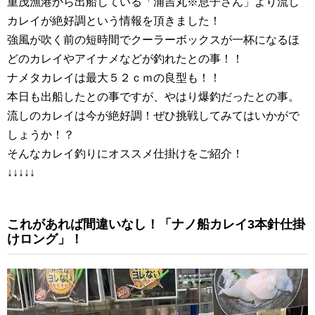
重茂漁港から出船している「浦吉丸※息子さん」より流し
カレイが絶好調という情報を頂きました！
強風が吹く前の短時間でクーラーボックスが一杯になるほ
どのカレイやアイナメなどが釣れたとの事！！
ナメタカレイは最大５２ｃｍの良型も！！
本日も出船したとの事ですが、やはり爆釣だったとの事。
流しのカレイは今が絶好調！ぜひ挑戦してみてはいかがで
しょうか！？
そんなカレイ釣りにオススメ仕掛けをご紹介！
↓↓↓↓↓
これがあれば間違いなし！「ナノ船カレイ3本針仕掛
けロング」！