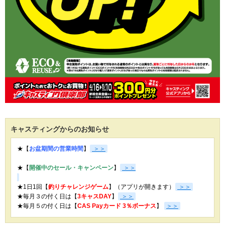
キャスティングからのお知らせ
★【
お盆期間の営業時間
】
＞＞
★【
開催中のセール・キャンペーン
】
＞＞
★1日1回【
釣りチャレンジゲーム
】（アプリが開きます）
＞＞
★毎月３の付く日は【
3キャスDAY
】
＞＞
★
毎月５の付く日は【
CAS Payカード 3％ボーナス
】
＞＞