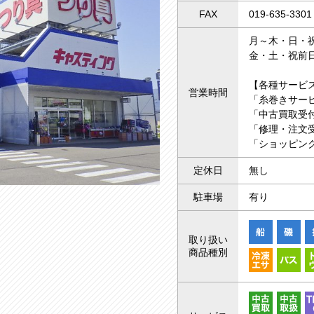
FAX
019-635-3301
月～木・日・祝 
金・土・祝前日 
【各種サービ
営業時間
「糸巻きサー
「中古買取受付
「修理・注文受
「ショッピング
定休日
無し
駐車場
有り
取り扱い
商品種別