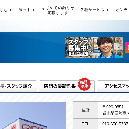
はじめての釣りを
しむ
調べる
各種サービス
オンラ
開く
開く
開く
応援します
〒020-0851
住所
岩手県盛岡市向
TEL
019-656-5787