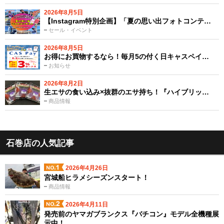
2026年8月5日
【Instagram特別企画】「夏の思い出フォトコンテ…
セール・イベント
2026年8月5日
お得にお買物するなら！毎月5の付く日キャスペイ…
お知らせ
2026年8月2日
生エサの食い込み×抜群のエサ持ち！『ハイブリッ…
商品情報
石巻店の人気記事
2026年4月26日
宮城船ヒラメシーズンスタート！
商品情報
2026年4月11日
発売前のヤマガブランクス『バチコン』モデル全機種展
示中！