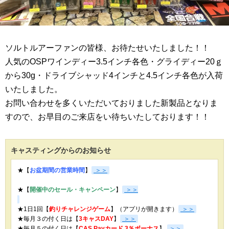
ソルトルアーファンの皆様、お待たせいたしました！！
人気のOSPワインディー3.5インチ各色・グライディー20ｇ
から30g・ドライブシャッド4インチと4.5インチ各色が入荷
いたしました。
お問い合わせを多くいただいておりました新製品となりま
すので、お早目のご来店をい待ちいたしております！！
キャスティングからのお知らせ
★【
お盆期間の営業時間
】
＞＞
★【
開催中のセール・キャンペーン
】
＞＞
★1日1回【
釣りチャレンジゲーム
】（アプリが開きます）
＞＞
★毎月３の付く日は【
3キャスDAY
】
＞＞
★
毎月５の付く日は【
CAS Payカード 3％ボーナス
】
＞＞