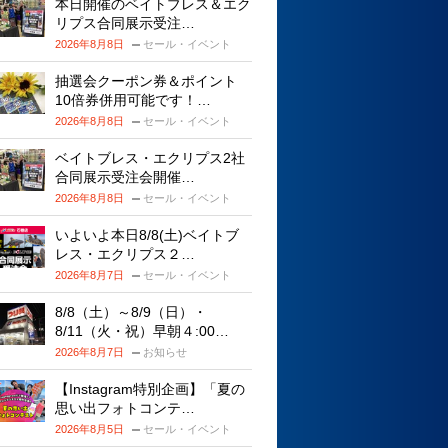
本日開催のベイトブレス＆エク
リプス合同展示受注…
2026年8月8日
セール・イベント
抽選会クーポン券＆ポイント
10倍券併用可能です！…
2026年8月8日
セール・イベント
ベイトブレス・エクリプス2社
合同展示受注会開催…
2026年8月8日
セール・イベント
いよいよ本日8/8(土)ベイトブ
レス・エクリプス２…
2026年8月7日
セール・イベント
8/8（土）～8/9（日）・
8/11（火・祝）早朝４:00…
2026年8月7日
お知らせ
【Instagram特別企画】「夏の
思い出フォトコンテ…
2026年8月5日
セール・イベント