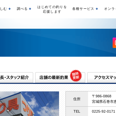
はじめての釣りを
しむ
調べる
各種サービス
オンラ
開く
開く
開く
応援します
〒986-0868
住所
宮城県石巻市恵
TEL
0225-92-0171