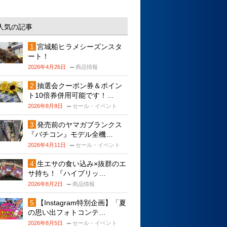
人気の記事
宮城船ヒラメシーズンスタ
ート！
2026年4月26日
商品情報
抽選会クーポン券＆ポイン
ト10倍券併用可能です！…
2026年8月8日
セール・イベント
発売前のヤマガブランクス
『バチコン』モデル全機…
2026年4月11日
セール・イベント
生エサの食い込み×抜群のエ
サ持ち！『ハイブリッ…
2026年8月2日
商品情報
【Instagram特別企画】「夏
の思い出フォトコンテ…
2026年8月5日
セール・イベント