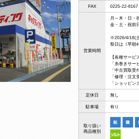
FAX
0225-22-8167
月～木・日・祝 
金・土・祝前日 
※2026/4/1
祭日は《早朝4
営業時間
【各種サービ
「糸巻きサー
「中古買取受付
「修理・注文受
「ショッピング
定休日
無し
駐車場
有り
取り扱い
商品種別