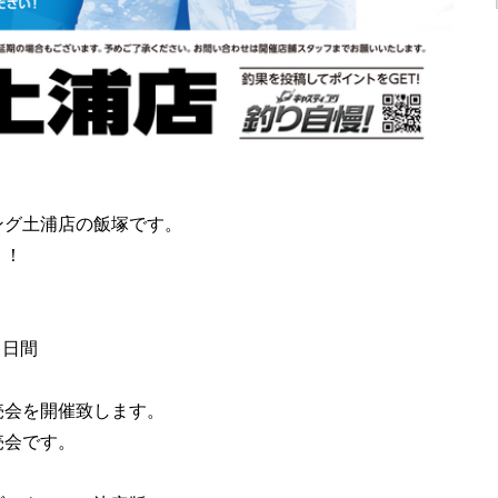
ング土浦店の飯塚です。
！！
２日間
売会を開催致します。
売会です。