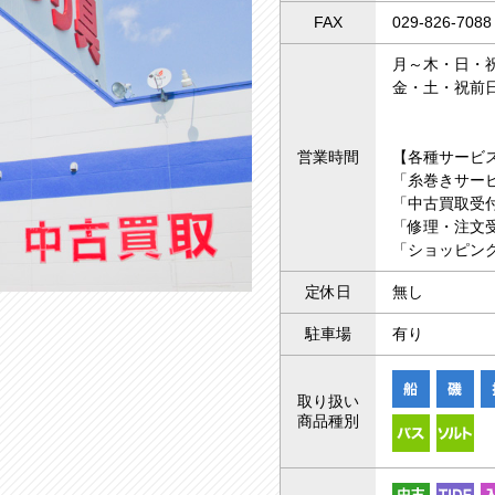
FAX
029-826-7088
月～木・日・祝 
金・土・祝前日 
営業時間
【各種サービ
「糸巻きサー
「中古買取受付
「修理・注文受
「ショッピング
定休日
無し
駐車場
有り
取り扱い
商品種別