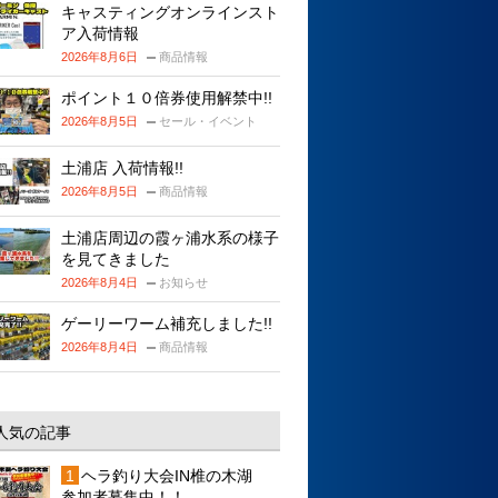
キャスティングオンラインスト
ア入荷情報
2026年8月6日
商品情報
ポイント１０倍券使用解禁中!!
2026年8月5日
セール・イベント
土浦店 入荷情報!!
2026年8月5日
商品情報
土浦店周辺の霞ヶ浦水系の様子
を見てきました
2026年8月4日
お知らせ
ゲーリーワーム補充しました!!
2026年8月4日
商品情報
人気の記事
ヘラ釣り大会IN椎の木湖
参加者募集中！！