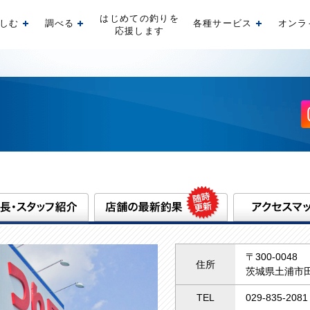
はじめての釣りを
しむ
調べる
各種サービス
オンラ
開く
開く
開く
応援します
〒300-0048
住所
茨城県土浦市田
TEL
029-835-2081