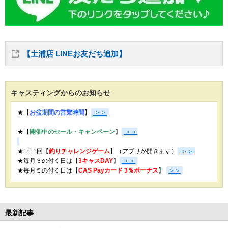
【土浦店 LINEお友だち追加】
キャスティングからのお知らせ
★【
お盆期間の営業時間
】
＞＞
★【
開催中のセール・キャンペーン
】
＞＞
★1日1回【
釣りチャレンジゲーム
】（アプリが開きます）
＞＞
★毎月３の付く日は【
3キャスDAY
】
＞＞
★
毎月５の付く日は【
CAS Payカード 3％ボーナス
】
＞＞
最新記事