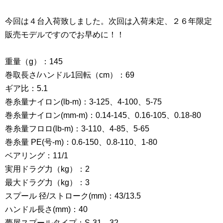
今回は４台入荷致しました。次回は入荷未定、２６年限定
販売モデルですのでお早めに！！
重量（g）：145
巻取長さ/ハンドル1回転（cm）：69
ギア比：5.1
巻糸量ナイロン(lb-m)：3-125、4-100、5-75
巻糸量ナイロン(mm-m)：0.14-145、0.16-105、0.18-80
巻糸量フロロ(lb-m)：3-110、4-85、5-65
巻糸量 PE(号-m)：0.6-150、0.8-110、1-80
ベアリング：11/1
実用ドラグ力（kg）：2
最大ドラグ力（kg）：3
スプール 径/ストローク(mm)：43/13.5
ハンドル長さ(mm)：40
夢屋スプールタイプ：S-31、32