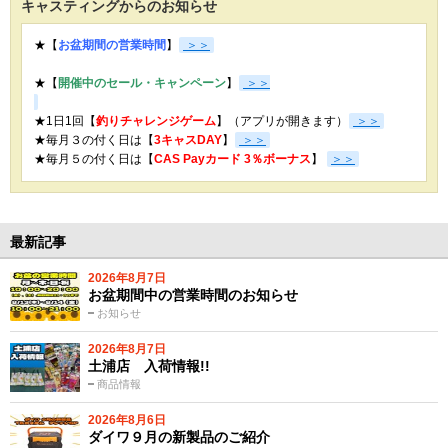
キャスティングからのお知らせ
★【
お盆期間の営業時間
】
＞＞
★【
開催中のセール・キャンペーン
】
＞＞
★1日1回【
釣りチャレンジゲーム
】（アプリが開きます）
＞＞
★毎月３の付く日は【
3キャスDAY
】
＞＞
★
毎月５の付く日は【
CAS Payカード 3％ボーナス
】
＞＞
最新記事
2026年8月7日
お盆期間中の営業時間のお知らせ
お知らせ
2026年8月7日
土浦店 入荷情報!!
商品情報
2026年8月6日
ダイワ９月の新製品のご紹介