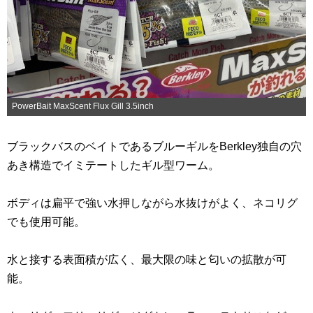
PowerBait MaxScent Flux Gill 3.5inch
ブラックバスのベイトであるブルーギルをBerkley独自の穴
あき構造でイミテートしたギル型ワーム。
ボディは扁平で強い水押しながら水抜けがよく、ネコリグ
でも使用可能。
水と接する表面積が広く、最大限の味と匂いの拡散が可
能。