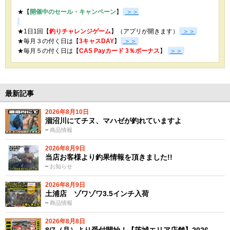
★【
開催中のセール・キャンペーン
】
＞＞
★1日1回【
釣りチャレンジゲーム
】（アプリが開きます）
＞＞
★毎月３の付く日は【
3キャスDAY
】
＞＞
★
毎月５の付く日は【
CAS Payカード 3％ボーナス
】
＞＞
最新記事
2026年8月10日
涸沼川にてチヌ、マハゼが釣れていますよ
商品情報
2026年8月9日
当店お客様より釣果情報を頂きました!!
お知らせ
2026年8月9日
土浦店 ゾワゾワ3.5インチ入荷
商品情報
2026年8月8日