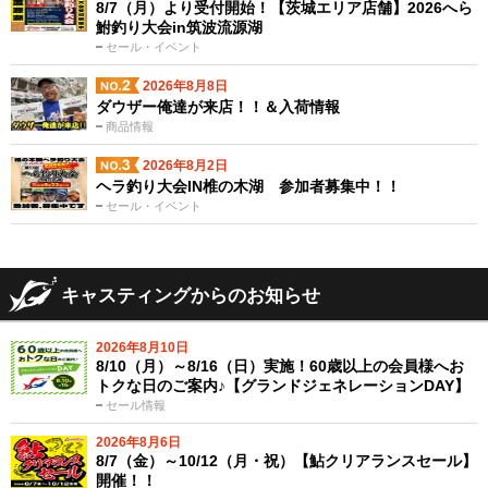
8/7（月）より受付開始！【茨城エリア店舗】2026へら
鮒釣り大会in筑波流源湖
セール・イベント
2026年8月8日
ダウザー俺達が来店！！＆入荷情報
商品情報
2026年8月2日
ヘラ釣り大会IN椎の木湖 参加者募集中！！
セール・イベント
キャスティングからのお知らせ
2026年8月10日
8/10（月）～8/16（日）実施！60歳以上の会員様へお
トクな日のご案内♪【グランドジェネレーションDAY】
セール情報
2026年8月6日
8/7（金）～10/12（月・祝）【鮎クリアランスセール】
開催！！