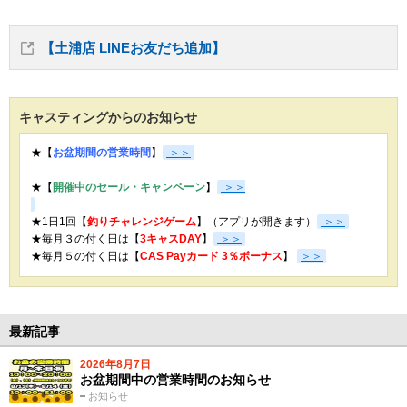
【土浦店 LINEお友だち追加】
キャスティングからのお知らせ
★【
お盆期間の営業時間
】
＞＞
★【
開催中のセール・キャンペーン
】
＞＞
★1日1回【
釣りチャレンジゲーム
】（アプリが開きます）
＞＞
★毎月３の付く日は【
3キャスDAY
】
＞＞
★
毎月５の付く日は【
CAS Payカード 3％ボーナス
】
＞＞
最新記事
2026年8月7日
お盆期間中の営業時間のお知らせ
お知らせ