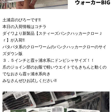
土浦店のびろーです!!
本日の入荷情報はコチラ
ダイワより新製品【スティーズバンクハッカークローＪ
ｒ】が入荷!!
パタパタ系のクローワームのバンクハッカークローのサイ
ズダウン版
３．５インチと霞ヶ浦水系にドンピシャサイズ！！
爪のジョイン部のお蔭で軽いウエイトでもきちんと動くの
でなおさら霞ヶ浦水系向き
みなさんぜひお試しください!!