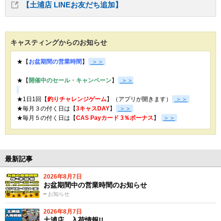
【土浦店 LINEお友だち追加】
キャスティングからのお知らせ
★【
お盆期間の営業時間
】
＞＞
★【
開催中のセール・キャンペーン
】
＞＞
★1日1回【
釣りチャレンジゲーム
】（アプリが開きます）
＞＞
★毎月３の付く日は【
3キャスDAY
】
＞＞
★
毎月５の付く日は【
CAS Payカード 3％ボーナス
】
＞＞
最新記事
2026年8月7日
お盆期間中の営業時間のお知らせ
お知らせ
2026年8月7日
土浦店 入荷情報!!