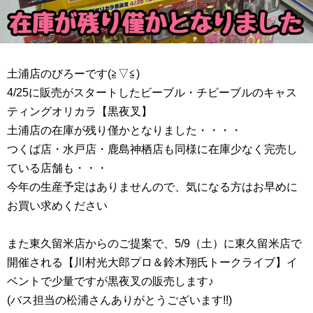
土浦店のびろーです(≧▽≦)
4/25に販売がスタートしたビーブル・チビーブルのキャス
ティングオリカラ【黒夜叉】
土浦店の在庫が残り僅かとなりました・・・・
つくば店・水戸店・鹿島神栖店も同様に在庫少なく完売し
ている店舗も・・・
今年の生産予定はありませんので、気になる方はお早めに
お買い求めください
また東久留米店からのご提案で、5/9（土）に東久留米店で
開催される【川村光大郎プロ＆鈴木翔氏トークライブ】イ
ベントで少量ですが黒夜叉の販売します♪
(バス担当の松浦さんありがとうございます!!)