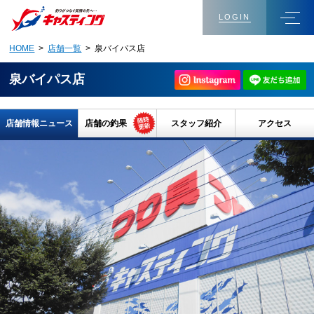
LOGIN
HOME
>
店舗一覧
> 泉バイパス店
泉バイパス店
店舗情報ニュース
店舗の釣果
スタッフ紹介
アクセス