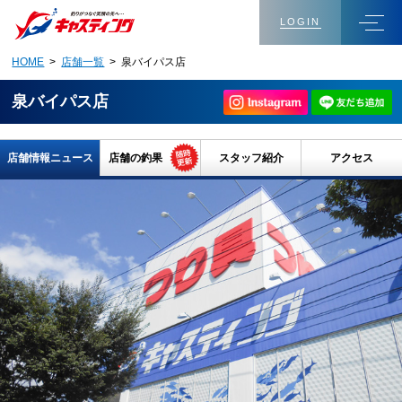
LOGIN
HOME
>
店舗一覧
> 泉バイパス店
泉バイパス店
店舗情報ニュース
店舗の釣果
スタッフ紹介
アクセス