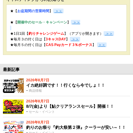
★【
お盆期間の営業時間
】
＞＞
★【
開催中のセール・キャンペーン
】
＞＞
★1日1回【
釣りチャレンジゲーム
】（アプリが開きます）
＞＞
★毎月３の付く日は【
3キャスDAY
】
＞＞
★
毎月５の付く日は【
CAS Payカード 3％ボーナス
】
＞＞
最新記事
2026年8月7日
イカ絶好調です！！行くなら今でしょ！！
商品情報
2026年8月7日
8/7(金)より【鮎クリアランスセール】開催！！
セール・イベント
2026年8月7日
釣りのお祭り『釣大祭第２弾』クーラーが安い～！！
セール・イベント