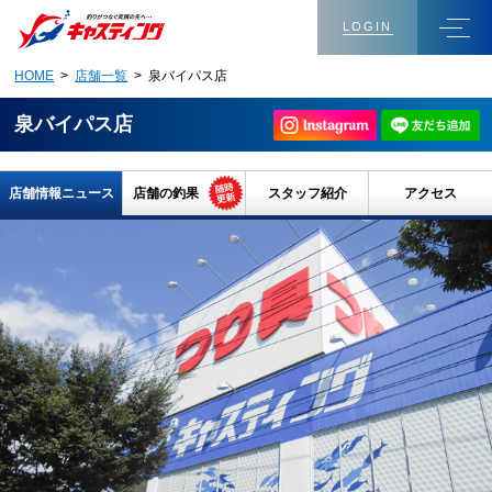
LOGIN
HOME
>
店舗一覧
> 泉バイパス店
泉バイパス店
店舗情報ニュース
店舗の釣果
スタッフ紹介
アクセス