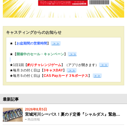
キャスティングからのお知らせ
★【
お盆期間の営業時間
】
＞＞
★【
開催中のセール・キャンペーン
】
＞＞
★1日1回【
釣りチャレンジゲーム
】（アプリが開きます）
＞＞
★毎月３の付く日は【
3キャスDAY
】
＞＞
★
毎月５の付く日は【
CAS Payカード 3％ボーナス
】
＞＞
最新記事
2026年8月5日
宮城河川シーバス！夏のド定番『シャルダス』緊急…
商品情報