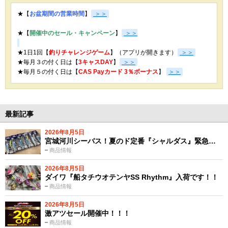
★【
お盆期間の営業時間
】
＞＞
★【
開催中のセール・キャンペーン
】
＞＞
★1日1回【
釣りチャレンジゲーム
】（アプリが開きます）
＞＞
★毎月３の付く日は【
3キャスDAY
】
＞＞
★
毎月５の付く日は【
CAS Payカード 3％ボーナス
】
＞＞
最新記事
2026年8月5日
宮城河川シーバス！夏のド定番『シャルダス』緊急…
商品情報
2026年8月5日
ダイワ『船タチウオテンヤSS Rhythm』入荷です！！
商品情報
2026年8月5日
激アツセール開催中！！！
商品情報