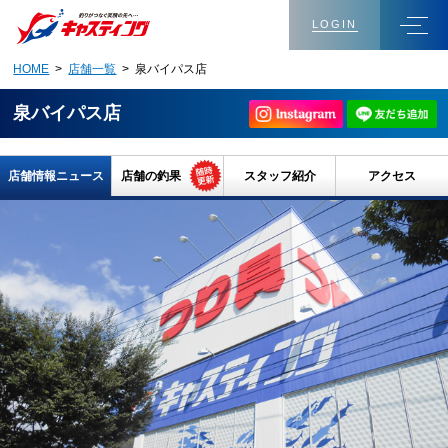
LOGIN
HOME
>
店舗一覧
> 泉バイパス店
泉バイパス店
店舗情報ニュース
店舗の釣果
スタッフ紹介
アクセス