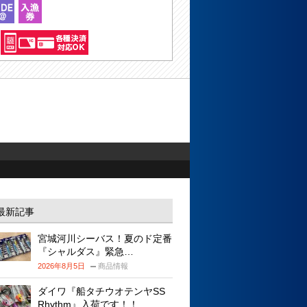
最新記事
宮城河川シーバス！夏のド定番
『シャルダス』緊急…
2026年8月5日
商品情報
ダイワ『船タチウオテンヤSS
Rhythm』入荷です！！