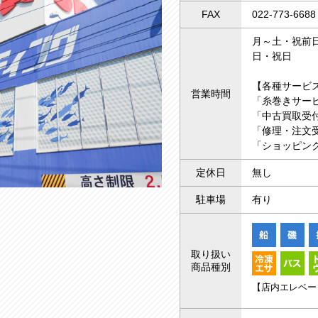
FAX
022-773-6688
月～土・祝前日 
日・祝日 10
【各種サービ
営業時間
「糸巻きサー
「中古買取受付
「修理・注文受
「ショッピング
定休日
無し
駐車場
有り
取り扱い
商品種別
【店内エレベー