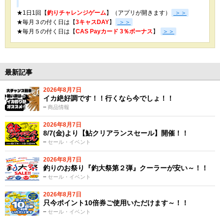
★1日1回【
釣りチャレンジゲーム
】（アプリが開きます）
＞＞
★毎月３の付く日は【
3キャスDAY
】
＞＞
★
毎月５の付く日は【
CAS Payカード 3％ボーナス
】
＞＞
最新記事
2026年8月7日
イカ絶好調です！！行くなら今でしょ！！
商品情報
2026年8月7日
8/7(金)より【鮎クリアランスセール】開催！！
セール・イベント
2026年8月7日
釣りのお祭り『釣大祭第２弾』クーラーが安い～！！
セール・イベント
2026年8月7日
只今ポイント10倍券ご使用いただけます～！！
セール・イベント