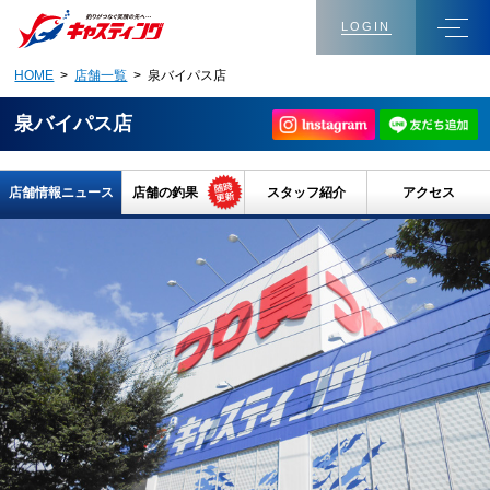
LOGIN
HOME
>
店舗一覧
> 泉バイパス店
泉バイパス店
店舗情報ニュース
店舗の釣果
スタッフ紹介
アクセス