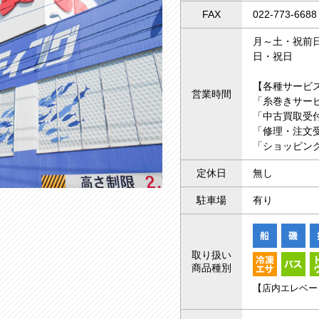
FAX
022-773-6688
月～土・祝前日 
日・祝日 10
【各種サービ
営業時間
「糸巻きサー
「中古買取受付
「修理・注文受
「ショッピング
定休日
無し
駐車場
有り
取り扱い
商品種別
【店内エレベー