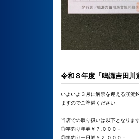
令和８年度「鳴瀬吉田川
いよいよ３月に解禁を迎える渓流
ますのでご準備ください。
当店での取り扱いは以下となりま
◎竿釣り年券￥７.０００－
◎竿釣り一日券￥２.０００－