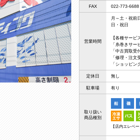
FAX
022-773-6688
月～土・祝前日 
日・祝日 10
【各種サービ
営業時間
「糸巻きサー
「中古買取受付
「修理・注文受
「ショッピング
定休日
無し
駐車場
有り
取り扱い
商品種別
【店内エレベー