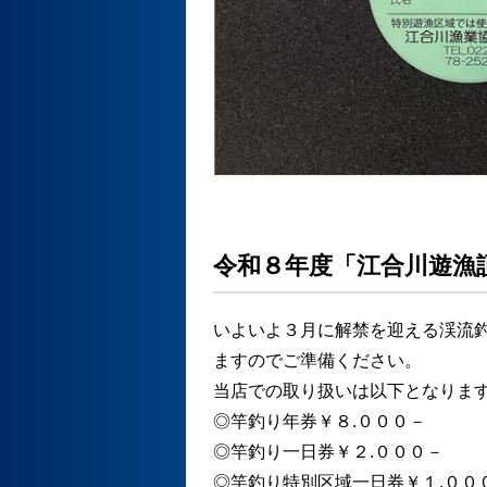
令和８年度「江合川遊漁
いよいよ３月に解禁を迎える渓流
ますのでご準備ください。
当店での取り扱いは以下となりま
◎竿釣り年券￥８.０００－
◎竿釣り一日券￥２.０００－
◎竿釣り特別区域一日券￥１.００