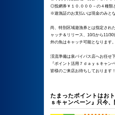
◎投網券￥１０.０００－の４種類
※遊漁証のお支払いは現金のみと
尚、特別区域遊漁券とは指定された区
ャッチ＆リリース、10/1から11
外の魚はキャッチ可能となります
渓流準備は泉バイパス店へお任せ下
『ポイント活用７ｄａｙｓキャン
皆様のご来店お待ちしております
たまったポイントはおト
ｓキャンペーン』只今、