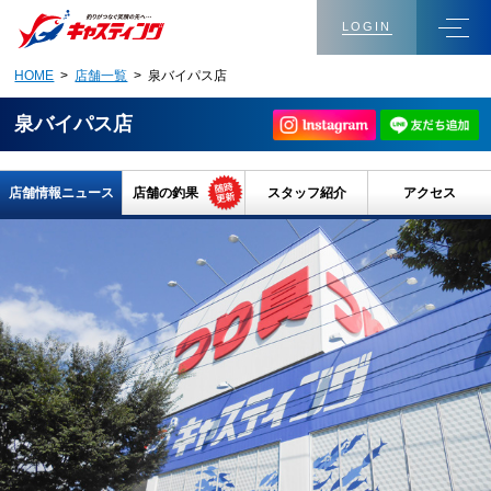
LOGIN
HOME
>
店舗一覧
> 泉バイパス店
泉バイパス店
店舗情報ニュース
店舗の釣果
スタッフ紹介
アクセス