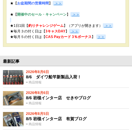
★【
お盆期間の営業時間
】
＞＞
★【
開催中のセール・キャンペーン
】
＞＞
★1日1回【
釣りチャレンジゲーム
】（アプリが開きます）
＞＞
★毎月３の付く日は【
3キャスDAY
】
＞＞
★
毎月５の付く日は【
CAS Payカード 3％ボーナス
】
＞＞
最新記事
2026年8月6日
8/6 ダイワ船竿新製品入荷！
商品情報
2026年8月6日
8/6 岩槻インター店 せきやブログ
商品情報
2026年8月5日
8/5 岩槻インター店 有賀ブログ
商品情報