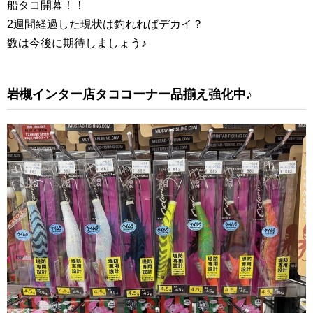
船タコ開幕！！
2週間経過した現状は釣れればデカイ？
数は今後に期待しましょう♪
岩槻インター店タココーナー品揃え強化中♪