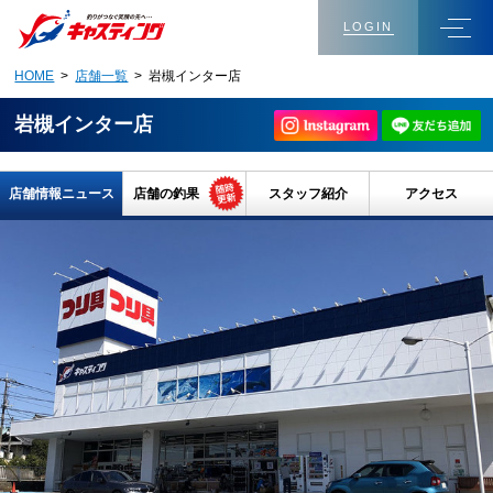
LOGIN
HOME
>
店舗一覧
> 岩槻インター店
岩槻インター店
店舗情報ニュース
店舗の釣果
スタッフ紹介
アクセス