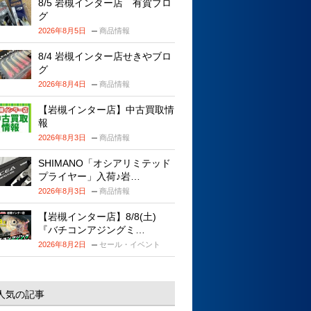
8/5 岩槻インター店 有賀ブロ
グ
2026年8月5日
商品情報
8/4 岩槻インター店せきやブロ
グ
2026年8月4日
商品情報
【岩槻インター店】中古買取情
報
2026年8月3日
商品情報
SHIMANO「オシアリミテッド
プライヤー」入荷♪岩…
2026年8月3日
商品情報
【岩槻インター店】8/8(土)
『バチコンアジングミ…
2026年8月2日
セール・イベント
人気の記事