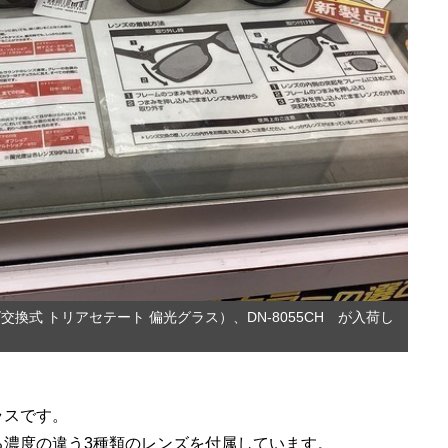
ズ交換式 トリアセテート 偏光グラス）、DN-8055CH が入荷し
ラスです。
る濃度の違う3種類のレンズを付属しています。