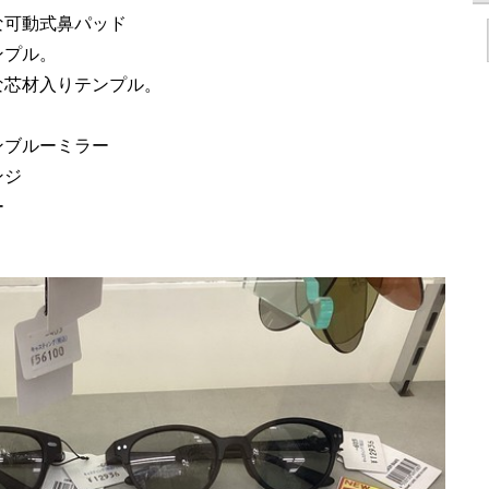
な可動式鼻パッド
ンプル。
な芯材入りテンプル。
ンブルーミラー
ンジ
ー