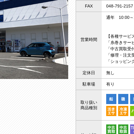
FAX
048-791-2157
通年 10:00～2
【各種サービ
営業時間
「糸巻きサー
「中古買取受付
「修理・注文受
「ショッピング
定休日
無し
駐車場
有り
取り扱い
商品種別