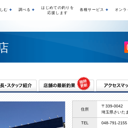
はじめての釣りを
しむ
調べる
各種サービス
オンラ
開く
開く
開く
応援します
店
〒339-0042
住所
埼玉県さいたま
TEL
048-791-2155