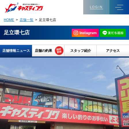
LOGIN
HOME
>
店舗一覧
> 足立環七店
足立環七店
店舗情報ニュース
店舗の釣果
スタッフ紹介
アクセス