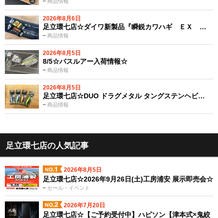
商品情報
2026年8月6日
足立環七店☆ダイワ新製品『瞬鋭カワハギ ＥＸ …
商品情報
2026年8月5日
8/5☆バスルアー入荷情報☆
商品情報
2026年8月5日
足立環七店☆DUO ドラグメタル タングステンヘビ…
商品情報
足立環七店の人気記事
2026年8月5日
足立環七店☆2026年9月26日(土)工房浦安 展示即売会☆
セール・イベント
2026年7月20日
足立環七店☆【ご予約受付中】ハピソン【津本式×鬼絞