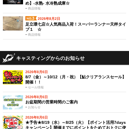
め】-水熟- 水冷熟成庫☆
商品情報
2026年8月2日
足立環七店☆人気商品入荷！スーパーランナー天秤タイ
プ１ ☆
商品情報
キャスティングからのお知らせ
2026年8月6日
8/7（金）～10/12（月・祝）【鮎クリアランスセール】
開催！！
セール情報
2026年8月6日
お盆期間の営業時間のご案内
お知らせ
2026年8月6日
★予告★8/19（水）～8/25（火）【ポイント活用7days
キャンペーン】開催までにポイントをためておトクに使