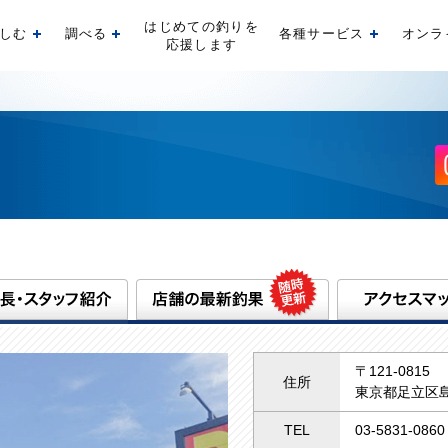
はじめての釣りを
しむ
調べる
各種サービス
オンラ
開く
開く
開く
応援します
〒121-0815
住所
東京都足立区島
TEL
03-5831-0860