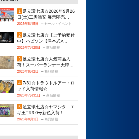
足立環七店☆2026年9月26
日(土)工房浦安 展示即売…
2026年8月5日
セール・イベント
足立環七店☆【ご予約受付
中】ハピソン【津本式×…
2026年7月20日
商品情報
足立環七店☆人気商品入
荷！スーパーランナー天秤…
2026年8月2日
商品情報
7/31☆トラウトルアー・ロ
ッド入荷情報☆
2026年7月31日
商品情報
足立環七店☆ヤマシタ エ
ギ王TR3.0号新色入荷！…
2026年8月1日
商品情報