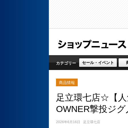
セール・イベント
カテゴリー
商品情報
足立環七店☆【人
OWNER撃投ジ
2026年6月16日
足立環七店