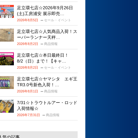
足立環七店☆2026年9月26日
(土)工房浦安 展示即売…
2026年8月5日
セール・イベント
足立環七店☆人気商品入荷！ス
ーパーランナー天秤…
2026年8月2日
商品情報
足立環七店☆本日最終日！
8/2（日）まで！【キャ…
2026年8月2日
セール・イベント
足立環七店☆ヤマシタ エギ王
TR3.0号新色入荷！…
2026年8月1日
商品情報
7/31☆トラウトルアー・ロッド
入荷情報☆
2026年7月31日
商品情報
人気の記事