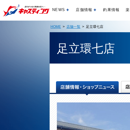
NEWS
店舗情報
釣果情報
楽
開く
開く
HOME
>
店舗一覧
> 足立環七店
足立環七店