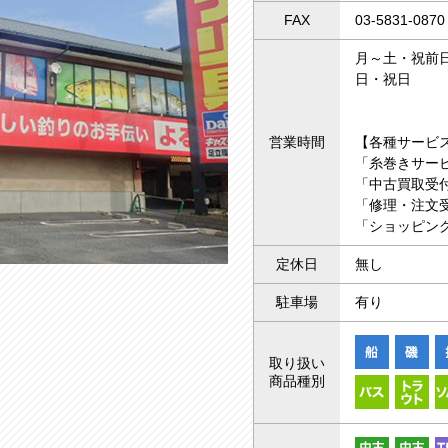
FAX
03-5831-0870
月～土・祝前日 
日・祝日 1
営業時間
【各種サービ
「糸巻きサー
「中古買取受付
「修理・注文受
「ショッピング
定休日
無し
駐車場
有り
取り扱い
商品種別