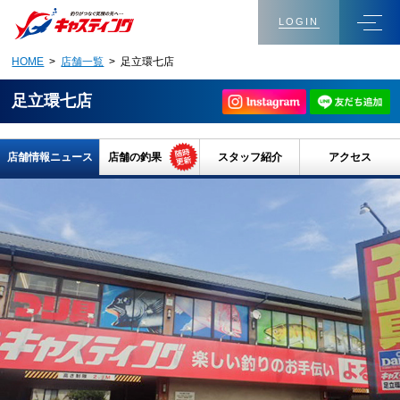
LOGIN
HOME
>
店舗一覧
> 足立環七店
足立環七店
店舗情報ニュース
店舗の釣果
スタッフ紹介
アクセス