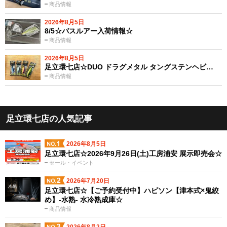
商品情報
2026年8月5日
8/5☆バスルアー入荷情報☆
商品情報
2026年8月5日
足立環七店☆DUO ドラグメタル タングステンヘビ…
商品情報
足立環七店の人気記事
2026年8月5日
足立環七店☆2026年9月26日(土)工房浦安 展示即売会☆
セール・イベント
2026年7月20日
足立環七店☆【ご予約受付中】ハピソン【津本式×鬼絞
め】-水熟- 水冷熟成庫☆
商品情報