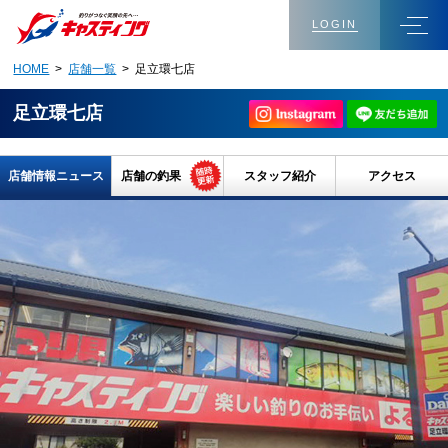
LOGIN
HOME
>
店舗一覧
> 足立環七店
足立環七店
店舗情報ニュース
店舗の釣果
スタッフ紹介
アクセス