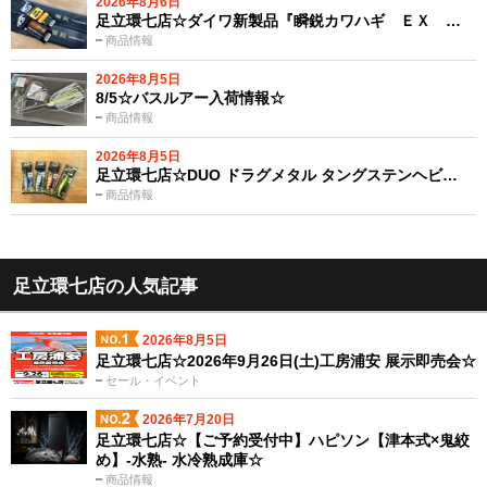
2026年8月6日
足立環七店☆ダイワ新製品『瞬鋭カワハギ ＥＸ …
商品情報
2026年8月5日
8/5☆バスルアー入荷情報☆
商品情報
2026年8月5日
足立環七店☆DUO ドラグメタル タングステンヘビ…
商品情報
足立環七店の人気記事
2026年8月5日
足立環七店☆2026年9月26日(土)工房浦安 展示即売会☆
セール・イベント
2026年7月20日
足立環七店☆【ご予約受付中】ハピソン【津本式×鬼絞
め】-水熟- 水冷熟成庫☆
商品情報