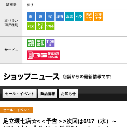
駐車場
有り
取り扱い
商品種別
サービス
セール・イベント
商品情報
お知らせ
セール・イベント
足立環七店☆<＜予告＞>次回は6/17（水）～