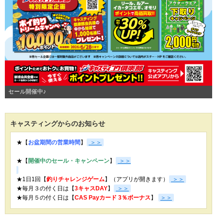
セール開催中♪
キャスティングからのお知らせ
★【
お盆期間の営業時間
】
＞＞
★【
開催中のセール・キャンペーン
】
＞＞
★1日1回【
釣りチャレンジゲーム
】（アプリが開きます）
＞＞
★毎月３の付く日は【
3キャスDAY
】
＞＞
★
毎月５の付く日は【
CAS Payカード 3％ボーナス
】
＞＞