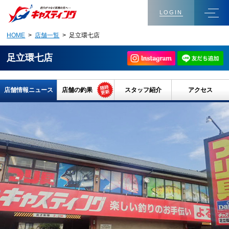
LOGIN
HOME
>
店舗一覧
> 足立環七店
足立環七店
店舗情報ニュース
店舗の釣果
スタッフ紹介
アクセス