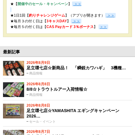
★【
開催中のセール・キャンペーン
】
＞＞
★1日1回【
釣りチャレンジゲーム
】（アプリが開きます）
＞＞
★毎月３の付く日は【
3キャスDAY
】
＞＞
★
毎月５の付く日は【
CAS Payカード 3％ボーナス
】
＞＞
最新記事
2026年8月9日
足立環七店☆新商品！ 「瞬鋭カワハギ」 3機種…
商品情報
2026年8月8日
8/8☆トラウトルアー入荷情報☆
商品情報
2026年8月8日
足立環七店☆YAMASHITA エギングキャンペーン
2026…
セール・イベント
2026年8月7日