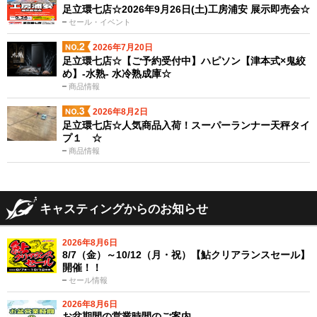
足立環七店☆2026年9月26日(土)工房浦安 展示即売会☆
セール・イベント
2026年7月20日
足立環七店☆【ご予約受付中】ハピソン【津本式×鬼絞
め】-水熟- 水冷熟成庫☆
商品情報
2026年8月2日
足立環七店☆人気商品入荷！スーパーランナー天秤タイ
プ１ ☆
商品情報
キャスティングからのお知らせ
2026年8月6日
8/7（金）～10/12（月・祝）【鮎クリアランスセール】
開催！！
セール情報
2026年8月6日
お盆期間の営業時間のご案内