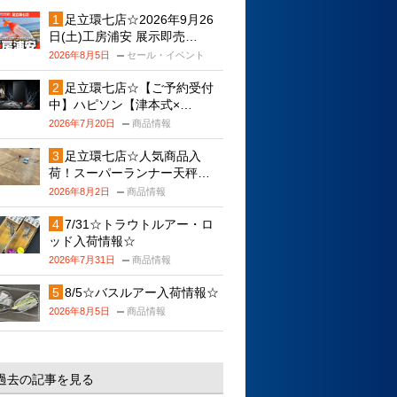
足立環七店☆2026年9月26
日(土)工房浦安 展示即売…
2026年8月5日
セール・イベント
足立環七店☆【ご予約受付
中】ハピソン【津本式×…
2026年7月20日
商品情報
足立環七店☆人気商品入
荷！スーパーランナー天秤…
2026年8月2日
商品情報
7/31☆トラウトルアー・ロ
ッド入荷情報☆
2026年7月31日
商品情報
8/5☆バスルアー入荷情報☆
2026年8月5日
商品情報
過去の記事を見る