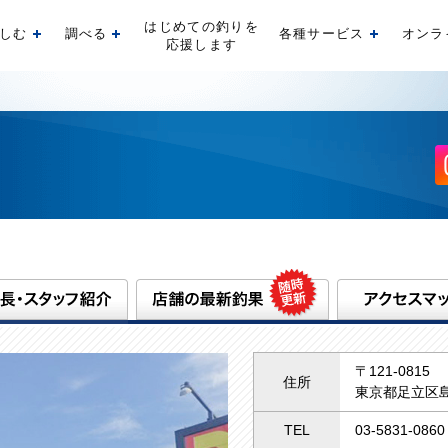
はじめての釣りを
しむ
調べる
各種サービス
オンラ
開く
開く
開く
応援します
〒121-0815
住所
東京都足立区島
TEL
03-5831-0860