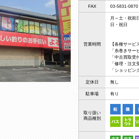
FAX
03-5831-0870
月～土・祝前日 
日・祝日 1
営業時間
【各種サービ
「糸巻きサー
「中古買取受付
「修理・注文受
「ショッピング
定休日
無し
駐車場
有り
取り扱い
商品種別