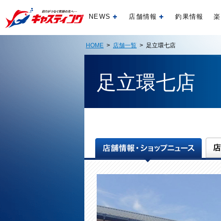
NEWS
店舗情報
釣果情報
楽
開く
開く
HOME
>
店舗一覧
> 足立環七店
足立環七店