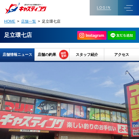
LOGIN
HOME
>
店舗一覧
> 足立環七店
足立環七店
店舗情報ニュース
店舗の釣果
スタッフ紹介
アクセス