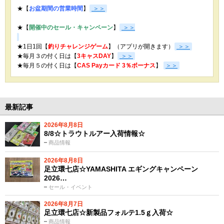
★【
お盆期間の営業時間
】
＞＞
★【
開催中のセール・キャンペーン
】
＞＞
★1日1回【
釣りチャレンジゲーム
】（アプリが開きます）
＞＞
★毎月３の付く日は【
3キャスDAY
】
＞＞
★
毎月５の付く日は【
CAS Payカード 3％ボーナス
】
＞＞
最新記事
2026年8月8日
8/8☆トラウトルアー入荷情報☆
商品情報
2026年8月8日
足立環七店☆YAMASHITA エギングキャンペーン
2026…
セール・イベント
2026年8月7日
足立環七店☆新製品フォルテ1.5ｇ入荷☆
商品情報