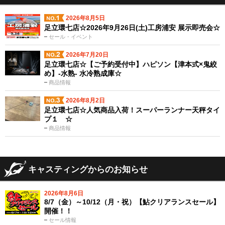
2026年8月5日
足立環七店☆2026年9月26日(土)工房浦安 展示即売会☆
セール・イベント
2026年7月20日
足立環七店☆【ご予約受付中】ハピソン【津本式×鬼絞
め】-水熟- 水冷熟成庫☆
商品情報
2026年8月2日
足立環七店☆人気商品入荷！スーパーランナー天秤タイ
プ１ ☆
商品情報
キャスティングからのお知らせ
2026年8月6日
8/7（金）～10/12（月・祝）【鮎クリアランスセール】
開催！！
セール情報