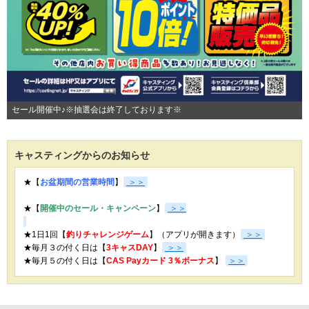
セール開催中♪※抽選会は終了しております※
キャスティングからのお知らせ
★【
お盆期間の営業時間
】
＞＞
★【
開催中のセール・キャンペーン
】
＞＞
★1日1回【
釣りチャレンジゲーム
】（アプリが開きます）
＞＞
★毎月３の付く日は【
3キャスDAY
】
＞＞
★
毎月５の付く日は【
CAS Payカード 3％ボーナス
】
＞＞