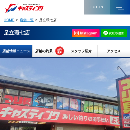
LOGIN
HOME
>
店舗一覧
> 足立環七店
足立環七店
店舗情報ニュース
店舗の釣果
スタッフ紹介
アクセス