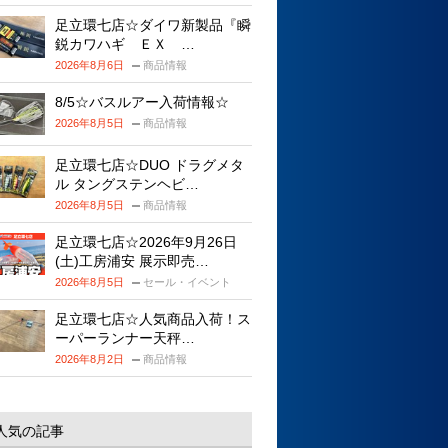
足立環七店☆ダイワ新製品『瞬
鋭カワハギ ＥＸ …
2026年8月6日
商品情報
8/5☆バスルアー入荷情報☆
2026年8月5日
商品情報
足立環七店☆DUO ドラグメタ
ル タングステンヘビ…
2026年8月5日
商品情報
足立環七店☆2026年9月26日
(土)工房浦安 展示即売…
2026年8月5日
セール・イベント
足立環七店☆人気商品入荷！ス
ーパーランナー天秤…
2026年8月2日
商品情報
人気の記事