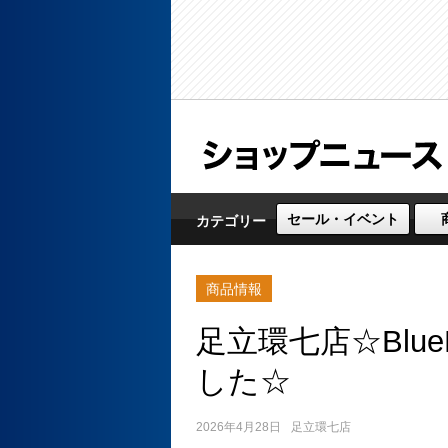
セール・イベント
カテゴリー
商品情報
足立環七店☆Blu
した☆
2026年4月28日
足立環七店