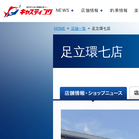
NEWS
店舗情報
釣果情報
楽
開く
開く
HOME
>
店舗一覧
> 足立環七店
足立環七店