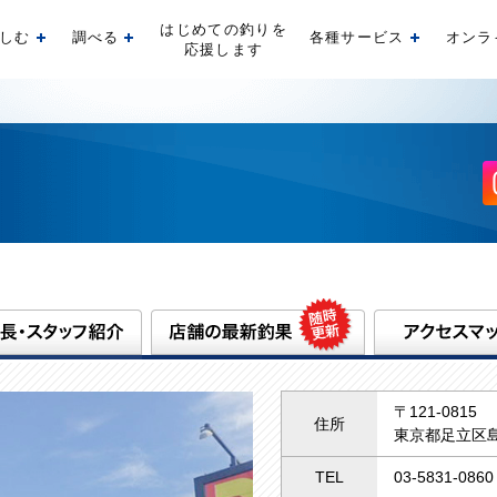
はじめての釣りを
しむ
調べる
各種サービス
オンラ
開く
開く
開く
応援します
〒121-0815
住所
東京都足立区島
TEL
03-5831-0860