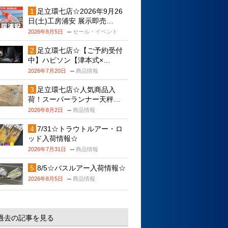
足立環七店☆2026年9月26
日(土)工房浦安 展示即売…
2026年8月5日
セール・イベント
足立環七店☆【ご予約受付
中】ハピソン【津本式×…
2026年7月20日
商品情報
足立環七店☆人気商品入
荷！スーパーランナー天秤…
2026年8月2日
商品情報
7/31☆トラウトルアー・ロ
ッド入荷情報☆
2026年7月31日
商品情報
8/5☆バスルアー入荷情報☆
2026年8月5日
商品情報
過去の記事を見る