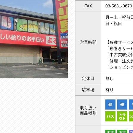
FAX
03-5831-0870
月～土・祝前日 
日・祝日 1
営業時間
【各種サービ
「糸巻きサー
「中古買取受付
「修理・注文受
「ショッピング
定休日
無し
駐車場
有り
取り扱い
商品種別