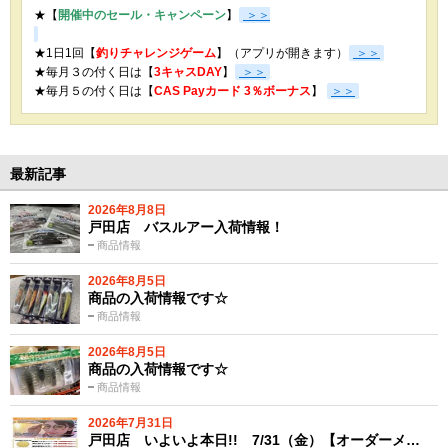
★【
開催中のセール・キャンペーン
】
＞＞
★1日1回【
釣りチャレンジゲーム
】（アプリが開きます）
＞＞
★毎月３の付く日は【
3キャスDAY
】
＞＞
★
毎月５の付く日は【
CAS Payカード 3％ボーナス
】
＞＞
最新記事
2026年8月8日
戸田店 バスルアー入荷情報！
商品情報
2026年8月5日
商品の入荷情報です☆
商品情報
2026年8月5日
商品の入荷情報です☆
商品情報
2026年7月31日
戸田店 いよいよ本日!! 7/31（金）【オーダーメ…